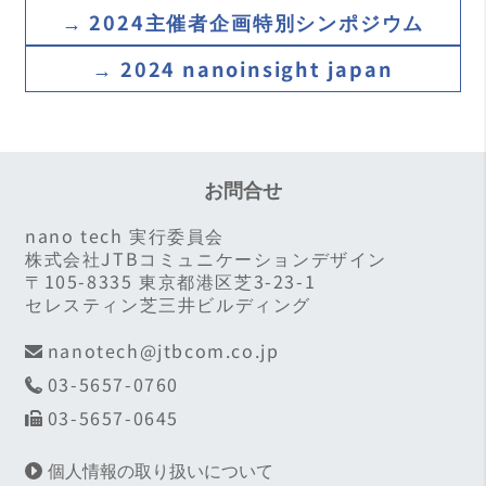
竹村 誠洋（国立研究開発法人物質・材料研究機
→ 2024主催者企画
特別シンポジウム
構（NIMS）SIP推進室 室長）
→ 2024 nanoinsight
japan
田中 秀吉（国立研究開発法人情報通信研究機構
未来ICT研究所 神戸フロンティア研究センター
研究センター長）
出村 雅彦（国立研究開発法人物質・材料研究機
お問合せ
構 技術開発・共用部門 部門長）
nano tech 実行委員会
内藤 牧男（大阪大学名誉教授）
株式会社JTBコミュニケーションデザイン
〒105-8335 東京都港区芝3-23-1
長山 智男（株式会社リコー 先端技術研究所 技術
セレスティン芝三井ビルディング
経営センター 技術戦略室 Executive Technology
Expert）
nanotech@jtbcom.co.jp
西島 和三（独立行政法人 日本学術振興会 監事 /
03-5657-0760
東北大学 未来科学技術共同研究センター 特任教
03-5657-0645
授 / 横浜市立大学 医学部 客員教授）
原 重樹（国立研究開発法人 産業技術総合研究所
個人情報の取り扱いについて