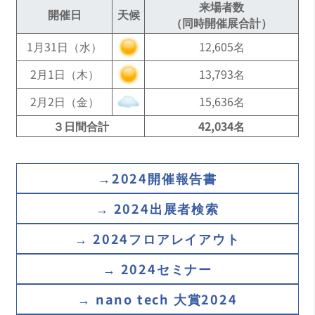
黒川 卓（中部大学 人間力創成教育院 教授 / 東北
来場者数
開催日
天候
大学 特任教授 / 東京都市大学 客員教授 / 成蹊大
（同時開催展合計）
学 客員研究員）
1月31日（水）
12,605名
後藤 一起 (東レ株式会社 研究・開発企画部長兼
2月1日（木）
13,793名
CR企画室長兼技術センター企画室参事)
2月2日（金）
15,636名
小林 彰宏 （日本電子株式会社 取締役兼常務執行
３日間合計
42,034名
役員）
柴田 直哉（東京大学大学院工学系研究科総合研
究機構 機構長・教授）
→2024開催報告書
白根 昌之 （日本電気株式会社 セキュアシステム
→ 2024出展者検索
プラットフォーム研究所 量子コンピューティン
グ研究グループ ディレクター）
→ 2024フロアレイアウト
武仲 能子（国立研究開発法人産業技術総合研究
→ 2024セミナー
所 材料・化学領域 機能化学研究部門 主任研究
員）
→ nano tech 大賞2024