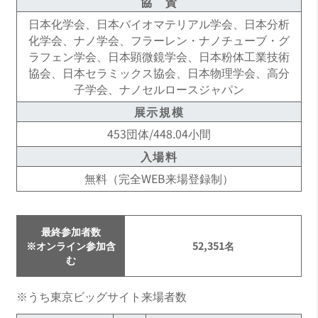
協 賛
馬場 嘉信（名古屋大学 大学院工学研究科生命分
日本化学会、日本バイオマテリアル学会、日本分析
子工学専攻 教授 / ナノライフシステム研究所 所
化学会、ナノ学会、フラーレン・ナノチューブ・グ
長/量子科学技術研究開発機構 量子生命科学研究
ラフェン学会、日本顕微鏡学会、日本粉体工業技術
所 研究所長）
協会、日本セラミックス協会、日本物理学会、高分
子学会、ナノセルロースジャパン
委 員
展示規模
石井 伸晃（一般社団法人ナノテクノロジービジ
ネス推進協議会 事務局長）
453団体/448.04小間
入場料
伊藤 忠（文部科学省「材料の社会実装に向けた
プロセスサイエンス構築事業（Materealize）」
無料（完全WEB来場登録制）
サブプログラムディレクター）
上島 貢（日本ゼオン株式会社 CNT事業推進部 事
最終参加者数
業推進部長）
※オンライン参加含
52,351名
む
金子 和生 （国立研究開発法人新エネルギー・産
業技術総合開発機構 材料・ナノテクノロジー部
※うち東京ビッグサイト来場者数
部長）