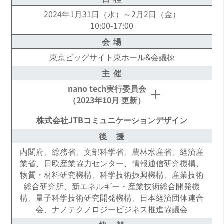
2024年1月31日（水）～2月2日（金）
10:00-17:00
会 場
東京ビッグサイト東ホール&会議棟
主 催
nano tech実行委員会
（2023年10月 更新）
株式会社JTBコミュニケーションデザイン
委 員 長
後 援
川合 知二（大阪大学 産業科学研究所 招聘教授 /
国立研究開発法人新エネルギー・産業技術総合
内閣府、総務省、文部科学省、農林水産省、経済産
開発機構 技術戦略研究センター フェロー /
業省、日欧産業協力センター、情報通信研究機構、
国立研究開発法人科学技術振興機構 研究開発戦
物質・材料研究機構、科学技術振興機構、産業技術
略センター 特任フェロー / 東京都市大学 特別教
総合研究所、新エネルギー・産業技術総合開発機
授）
構、量子科学技術研究開発機構、日本経済団体連合
会、ナノテクノロジービジネス推進協議会
副委員長