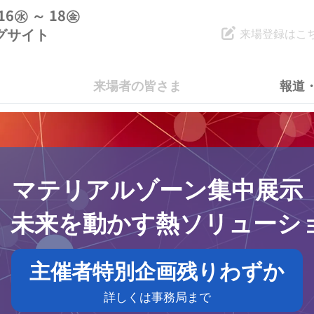
.16㊌ ～ 18㊎
グサイト
来場登録はこ
来場者の皆さま
報道・
マテリアルゾーン集中展示
、未来を動かす
熱ソリューシ
主催者特別企画残りわずか
詳しくは事務局まで