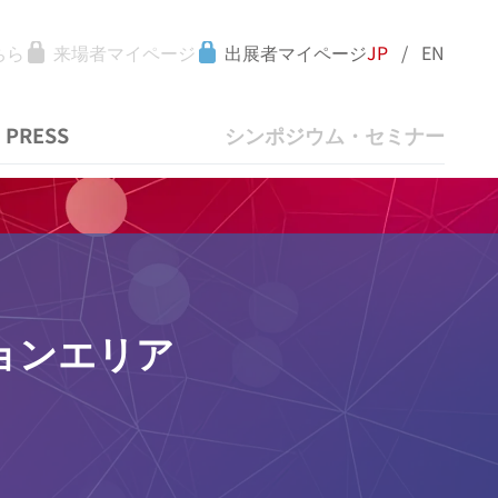
ちら
来場者マイページ
出展者マイページ
JP
/
EN
PRESS
シンポジウム・セミナー
ョンエリア