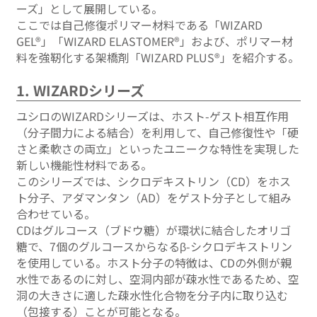
ーズ」として展開している。
ここでは自己修復ポリマー材料である「WIZARD
GEL®」「WIZARD ELASTOMER®」および、ポリマー材
料を強靭化する架橋剤「WIZARD PLUS®」を紹介する。
1. WIZARDシリーズ
ユシロのWIZARDシリーズは、ホスト-ゲスト相互作用
（分子間力による結合）を利用して、自己修復性や「硬
さと柔軟さの両立」といったユニークな特性を実現した
新しい機能性材料である。
このシリーズでは、シクロデキストリン（CD）をホス
ト分子、アダマンタン（AD）をゲスト分子として組み
合わせている。
CDはグルコース（ブドウ糖）が環状に結合したオリゴ
糖で、7個のグルコースからなるβ-シクロデキストリン
を使用している。ホスト分子の特徴は、CDの外側が親
水性であるのに対し、空洞内部が疎水性であるため、空
洞の大きさに適した疎水性化合物を分子内に取り込む
（包接する）ことが可能となる。