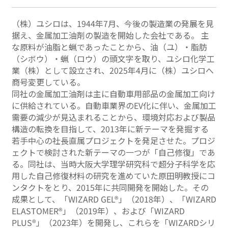
（株）ユシロは、1944年7月、今後の製造業の発展を見
据え、金属加工油剤の製造を開始した会社である。 主
な原料が油脂と蝋であったことから、油（ユ）・脂肪
（シボウ）・蝋（ロウ）の頭文字を取り、ユシロ化学工
業（株）として設立され、2025年4月に（株）ユシロへ
商号変更している。
同社の金属加工油剤は主に自動車用部品の金属加工向け
に供給されている。自動車業界のEV化に伴い、金属加工
需要の減少が見込まれることから、環境対応および製品
構造の転換を目指して、2013年に新テーマを発掘する
若手中心の社長直属プロジェクトを発足させた。プロジ
ェクトで検討された新テーマの一つが「自己修復」であ
る。同社は、当時大阪大学理学研究科で超分子科学を応
用した自己修復材料の研究を進めていた原田明教授にコ
ンタクトをとり、2015年に共同開発を開始した。その
成果として、「WIZARD GEL®」（2018年）、「WIZARD
ELASTOMER®」（2019年）、および「WIZARD
PLUS®」（2023年）を開発し、これらを「WIZARDシリ