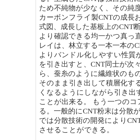
ため不純物が少なく、その純度
カーボンフライ製CNTの成長
式図、成長した基板上のCNT断
より確認できる均一かつ真っ直
レイは、林立する一本一本のC
よりバンドル化しやすい性質が
を引き出すと、CNT同士が次
ら、蚕糸のように繊維状のも
そのまま引き出して積層化する
くなるようにしながら引き出す
ことが出来る。 もう一つのコ
る。一般的にCNT粉末は分散
では分散技術の開発によりCN
させることができる。