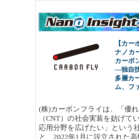
【カー
ナノカ
カーボ
―独自
多層カ
ム、フ
(株)カーボンフライは、「優
（CNT）の社会実装を妨げて
応用分野を広げたい」という社
と、2022年1月に設立された