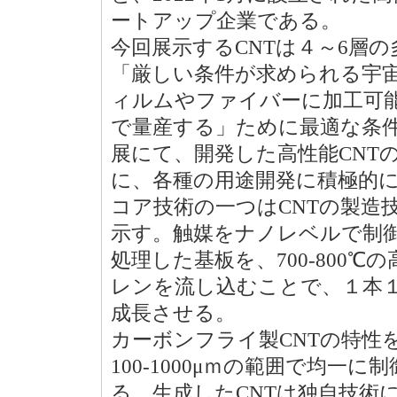
ートアップ企業である。
今回展示するCNTは４～6層
「厳しい条件が求められる宇
ィルムやファイバーに加工可能
で量産する」ために最適な条件とし
展にて、開発した高性能CNT
に、各種の用途開発に積極的
コア技術の一つはCNTの製造
示す。触媒をナノレベルで制
処理した基板を、700-800
レンを流し込むことで、１本１
成長させる。
カーボンフライ製CNTの特性を
100-1000μｍの範囲で均
る。生成したCNTは独自技術