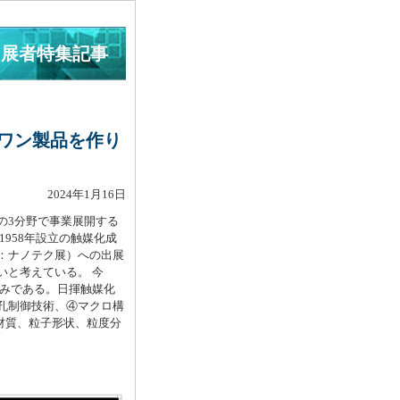
出展者特集記事
ワン製品を作り
2024年1月16日
の3分野で事業展開する
958年設立の触媒化成
総称：ナノテク展）への出展
いと考えている。 今
済みである。日揮触媒化
孔制御技術、④マクロ構
材質、粒子形状、粒度分