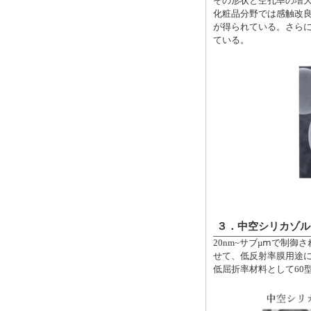
その形状と空孔率の増
化粧品分野では感触改
が得られている。さら
ている。
３．中空シリカゾル
20nm~サブµⅿで制御
せて、低反射率膜用途に
低屈折率材料として60