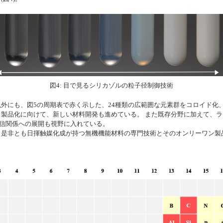
図4: 目で見るシリカゾルの粒子径制御技術
外にも、図5の周期表で赤く示した、24種類の広範囲な元素群をコロイド化
、製品化に向けて、新しい材料開発も進めている。 また既存分野に加えて、
通信関係への展開も視野に入れている。
是非とも日揮触媒化成が持つ無機機能材料の専門技術とそのオンリーワン製