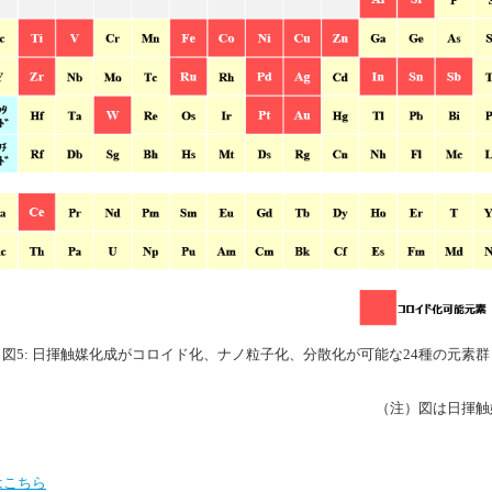
図5: 日揮触媒化成がコロイド化、ナノ粒子化、分散化が可能な24種の元素群
（注）図は日揮触
はこちら