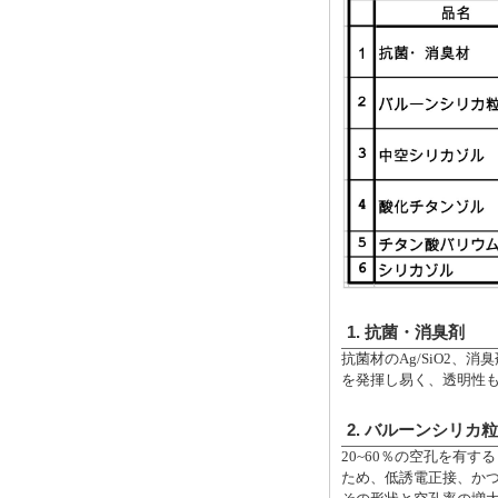
1. 抗菌・消臭剤
抗菌材のAg/SiO2、
を発揮し易く、透明性
2. バルーンシリカ
20~60％の空孔を有
ため、低誘電正接、か