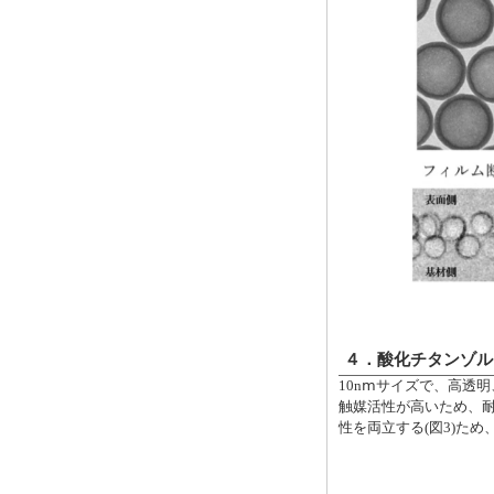
４．酸化チタンゾル
10nⅿサイズで、高透
触媒活性が高いため、耐
性を両立する(図3)た