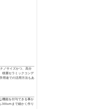
ルナノサイズかつ、高分
、積層セラミックコンデ
光学用途での活用方法もあ
な機能を付与できる事か
300nⅿまで細かく作り