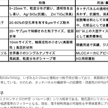
消臭剤のZn/TiO2は、いずれも5~25nmと微粒かつ粒子径が揃っており、表面
も有している。そのため、タッチパネルや繊維等への抗菌性・消臭性の付与が
粒子
するミクロンサイズの中空（バルーン状）シリカ粉末である。無孔質のシリカシ
つ低誘電率のフィラーとなる。現在、電子材料用途の可能性を半導体業界にア