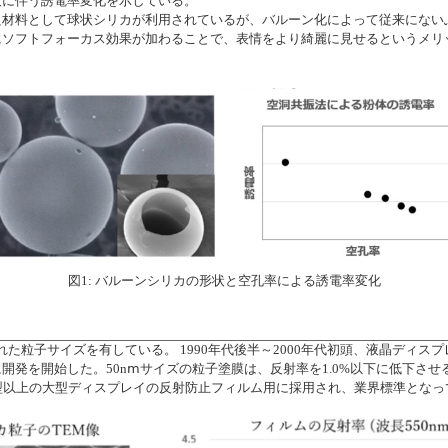
大に伴う誘電率変化を示している。
良材料として球状シリカが利用されているが、バルーン化によって従来にない
にソフトフォーカス効果が加わることで、表情をより綺麗に見せるというメリ
図1: バルーンシリカの形状と空孔率による誘電率変化
された粒子サイズを有している。 1990年代後半～2000年代初頭、液晶ディスプ
開発を開始した。50nⅿサイズの粒子塗膜は、反射率を1.0%以下に低下させ
型以上の大型ディスプレイの反射防止フィルム用に採用され、業界標準となっ