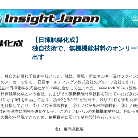
【日揮触媒化成】
独自技術で、無機機能材料のオンリー
出す
は、独自の超微粒子技術を核とした、触媒、環境・新エネルギー及びファイン
のメーカーである。 日揮ホールディングス株式会社のグループ会社であり、1
立の日揮化学株式会社が2008年に合併して生まれた。 nano tech 2024（
日揮触媒化成という会社、およびその無機機能材料技術を知っていただきた
1に示す6件を出品しており、項番2と5の2件が開発中、残りの4件が実用化
品を目指しており、①ナノ粒子調製技術、②ナノ粒子配列制御技術、③ナノ細
技術を基本に開発を進めている。 このナノレベルの無機機能材料は、用いる
様の機能を発現できるため、使用目的に応じて材料設計を行っている。
表1 : 展示品概要