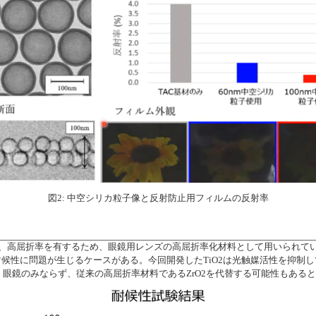
図2: 中空シリカ粒子像と反射防止用フィルムの反射率
明、高屈折率を有するため、眼鏡用レンズの高屈折率化材料として用いられてい
候性に問題が生じるケースがある。今回開発したTiO2は光触媒活性を抑制
め、眼鏡のみならず、従来の高屈折率材料であるZrO2を代替する可能性もある