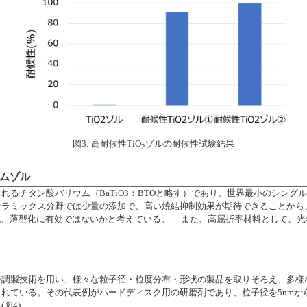
図3: 高耐候性TiO
ゾルの耐候性試験結果
2
ウムゾル
れるチタン酸バリウム（BaTiO3：BTOと略す）であり、世界最小のシング
セラミックス分野では少量の添加で、高い焼結抑制効果が期待できることから
化、薄型化に有効ではないかと考えている。 また、高屈折率材料として、
子調製技術を用い、様々な粒子径・粒度分布・形状の製品を取りそろえ、多様
れている。その代表例がハードディスク用の研磨剤であり、粒子径を5nmから
図4)。