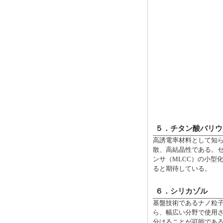
５．チタン酸バリ
高誘電率材料として知ら
散、高結晶性である。
ンサ（MLCC）の小型
ると期待している。
６．シリカゾル
基盤技術であるナノ粒
ら、幅広い分野で使用さ
分けることが可能である(