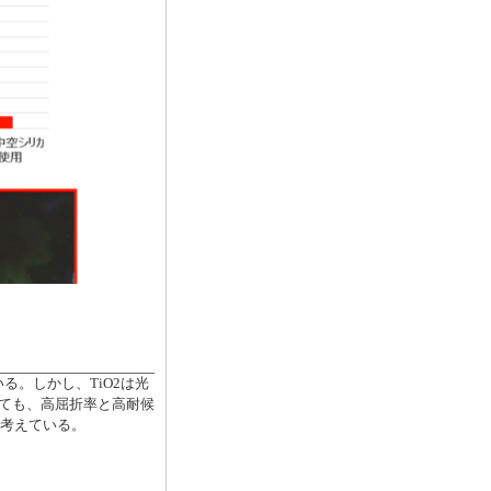
る。しかし、TiO2は光
しても、高屈折率と高耐候
と考えている。