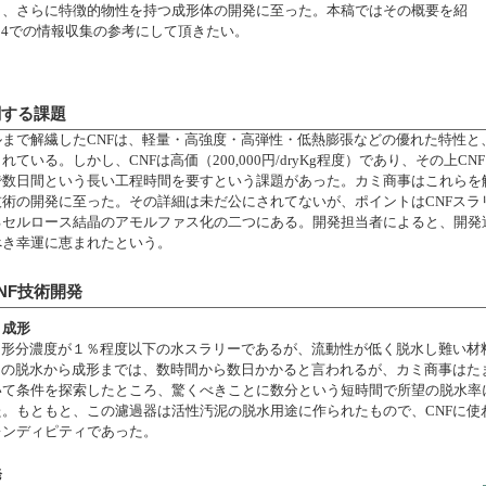
し、さらに特徴的物性を持つ成形体の開発に至った。本稿ではその概要を紹
h 2024での情報収集の参考にして頂きたい。
関する課題
まで解繊したCNFは、軽量・高強度・高弾性・低熱膨張などの優れた特性と
ている。しかし、CNFは高価（200,000円/dryKg程度）であり、その上C
で数日間という長い工程時間を要すという課題があった。カミ商事はこれらを
術の開発に至った。その詳細は未だ公にされてないが、ポイントはCNFスラ
るセルロース結晶のアモルファス化の二つにある。開発担当者によると、開発
べき幸運に恵まれたという。
CNF技術開発
と成形
固形分濃度が１％程度以下の水スラリーであるが、流動性が低く脱水し難い材
ーの脱水から成形までは、数時間から数日かかると言われるが、カミ商事はた
いて条件を探索したところ、驚くべきことに数分という短時間で所望の脱水率
。もともと、この濾過器は活性汚泥の脱水用途に作られたもので、CNFに使
レンディピティであった。
発