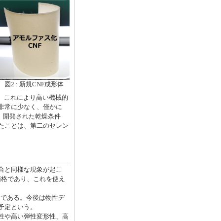
図2 : 新規CNF成形体
。これにより高い機械的
非常に少なく、僅かに
た。開発された乾燥条件
たことは、第二のセレン
場合と同様な現象が起こ
低価格であり、これを使え
中である。今後は物性デ
予定という。
性や高い弾性変形性、高