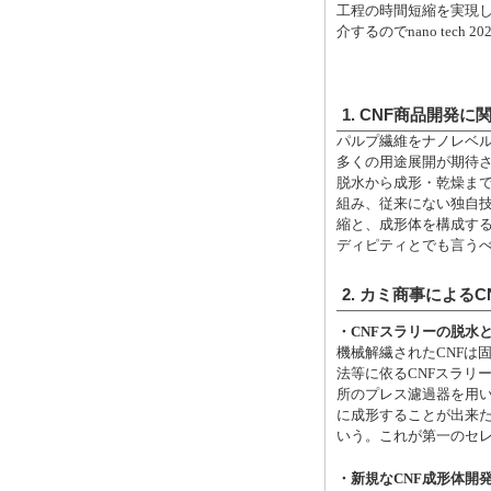
工程の時間短縮を実現
介するのでnano tec
1. CNF商品開発に
パルプ繊維をナノレベル
多くの用途展開が期待され
脱水から成形・乾燥ま
組み、従来にない独自技
縮と、成形体を構成す
ディピティとでも言う
2. カミ商事による
・CNFスラリーの脱水
機械解繊されたCNFは
法等に依るCNFスラリ
所のプレス濾過器を用
に成形することが出来た
いう。これが第一のセ
・新規なCNF成形体開