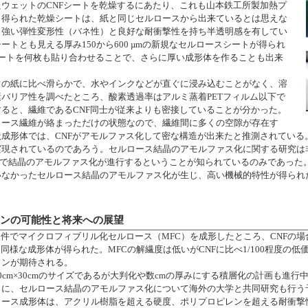
ウェットのCNFシートを乾燥するにあたり、これも山本鉄工所製加熱プ
。得られた乾燥シートは、紙と同じセルロースから出来ているとは思えな
、強い弾性変形性（バネ性）と良好な耐衝撃性を持ち半透明感を有してい
ートとも見える厚み150から600 µmの新規なセルロースシートが得られ
シートを何枚も貼り合わせることで、さらに厚い成形体を作ることも出来
常の紙に比べ滑らかで、水やインクなどが直ぐに浸み込むことがなく、溶
バリア性を調べたところ、酸素透過率はアルミ蒸着PETフィルム以下で
ると、繊維であるCNF同士が従来よりも密接していることが分かった。
ロース繊維が絡まっただけの状態なので、繊維間に多くの空隙が存在す
成形体では、CNFがアモルファス化して密な構造が出来たと推測されている
実現されているのであろう。セルロース結晶のアモルファス化に関する研究は
の条件下で結晶のアモルファス化が進行するということが知られているのみであっ
いなかったセルロース結晶のアモルファス化が生じ、高い機械的特性が得られ
ダウンの可能性と将来への展望
条件でマイクロフィブリル化セルロース（MFC）を成形したところ、CNFの
と同様な成形体が得られた。MFCの解繊度は低いがCNFに比べ1/100程度の
ウンが期待される。
0cm×30cmのサイズであるが大判化や数cmの厚みにする積層化の計画も進行
もに、セルロース結晶のアモルファス化について海外の大学と共同研究も行う
ロース成形体は、アクリル樹脂を超える硬度、ポリプロピレンを超える耐衝撃