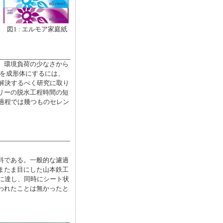
図1 : エルモア家庭紙
、環境負荷の少なさから
NFを成形体にするには、
解決するべく研究に取り
リーの脱水工程時間の短
過程では幾つものセレン
料である。一般的な濾過
またま目にした山本鉄工
に達し、同時にシート状
われたことは無かったと