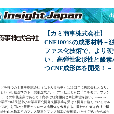
【カミ商事株式会社】
CNF100%の成形材料
ファス化技術で、より硬
い、高弾性変形性と酸素
つCNF成形体を開発！－
ツを持つカミ商事株式会社（以下カミ商事）は1962年に株式会社となり、
という行動基準の下、製紙企業グループ17社とともに「エルモア」ブラン
。その中核企業であるカミ商事は研究開発と商社機能を担い、nano tech
小企業庁の成長型中小企業等研究開発支援事業を受けて開発に臨んでいるセル
CNF）を用いた新規セルロース成形体を出展する。同社のCNFは自社で機
式会社山本鉄工所のプレス濾過とプレス加工の技術協力を得て脱水から成形