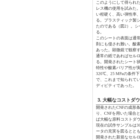
このようにして得られた
レス機の使用を試みた
い程硬く、高い弾性率
る。プラスティック製シ
たのである（図2）。
る。
このシートの表面は通
剤にも侵され難い。酸素
あった。顕微鏡で観察す
通常の紙であればセル
る。開発されたシート状
特性や酸素バリア性が
320℃、25 MPa
で、これまで知られて
ディピティであった。
3. 大幅なコスト
開発されたCNFの成形
り、CNFを用いた場合
ば大幅な原料コストダ
現在の試作サンプルは3
ータの充実を図るとと
開発された新規なセル